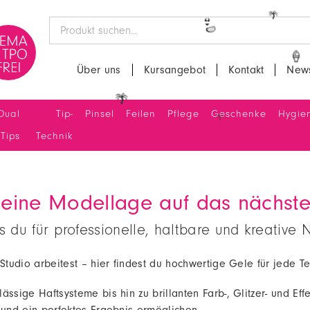
🌴
👙
🍉
Über uns
Kursangebot
Kontakt
News
🍦
Dual
Tip-
Pinsel
Feilen
Pflege
Geschenke
Hygie
🌴
Tips
Technik
deine Modellage auf das nächste
s du für professionelle, haltbare und kreativ
 Studio arbeitest – hier findest du hochwertige Gele für jede 
ssige Haftsysteme bis hin zu brillanten Farb-, Glitzer- und Effe