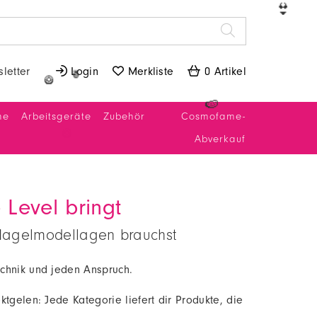
👙
letter
 Login
 Merkliste
 0 Artikel
🍍
🥝
ne
Arbeitsgeräte
Zubehör
Cosmofame-
🍉
Abverkauf
 Level bringt
e Nagelmodellagen brauchst
Technik und jeden Anspruch.
ktgelen: Jede Kategorie liefert dir Produkte, die