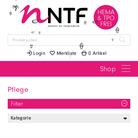
🍦
🌴
🍦
🍉
🍉
🍦
🍦
🍉
🍦
👙
🍦
👙
 Login
 Merkliste
 0 Artikel
Shop
Pflege
Filter