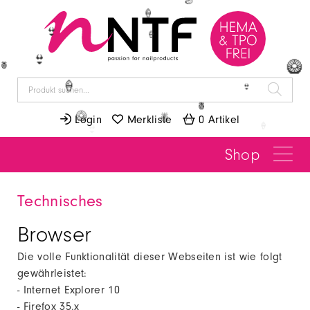
👙
🍉
🍦
👙
🍦
👙
🥝
🍍
🍦
👙
🍍
 Login
 Merkliste
 0 Artikel
🥝
🍍
Shop
Technisches
Browser
Die volle Funktionalität dieser Webseiten ist wie folgt
gewährleistet:
- Internet Explorer 10
- Firefox 35.x