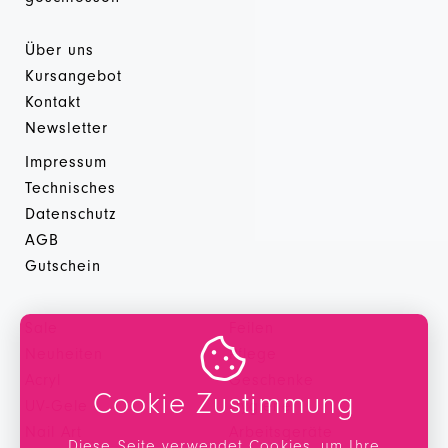
Über uns
Kursangebot
Kontakt
Newsletter
Impressum
Technisches
Datenschutz
AGB
Gutschein
Sale
Feilen

Neuheiten
Pflege
Acryl
Geschenke
Cookie Zustimmung
UV-Gele
Hygiene
Nail Art
Arbeitsgeräte
Diese Seite verwendet Cookies, um Ihre