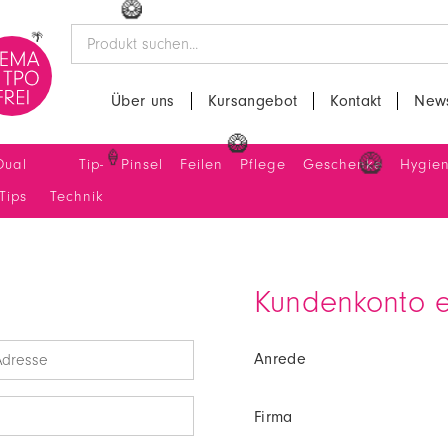
🌴
🥝
🌴
Über uns
Kursangebot
Kontakt
News
🥝
Dual
Tip-
Pinsel
Feilen
Pflege
Geschenke
Hygie
🍦
🥝
Tips
Technik
Kundenkonto e
Anrede
Firma