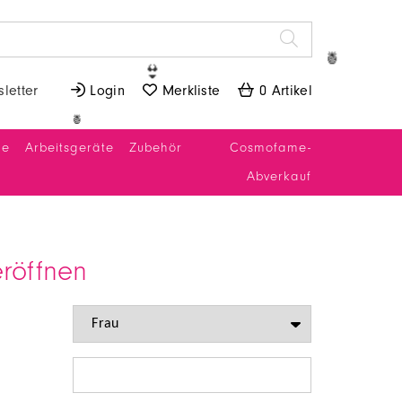
🍍
👙
letter
 Login
 Merkliste
 0 Artikel
🍍
ne
Arbeitsgeräte
Zubehör
Cosmofame-
Abverkauf
röffnen