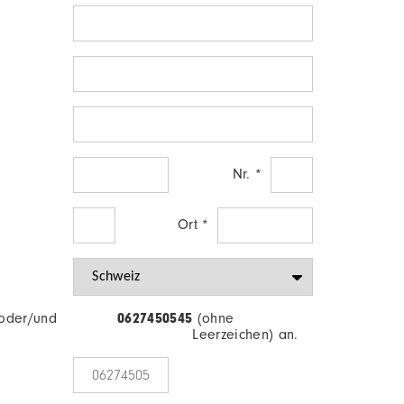
Nr. *
Ort *
 oder/und
0627450545
(ohne
Leerzeichen) an.