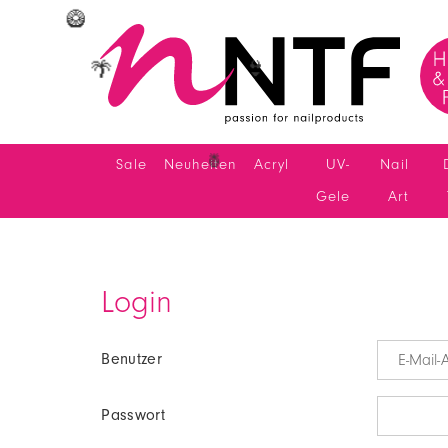
🥝
🌴
👙
Sale
Neuheiten
Acryl
UV-
Nail
🍍
Gele
Art
Login
Benutzer
Passwort